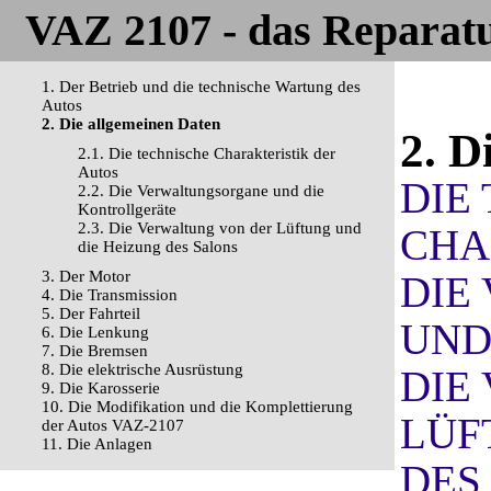
VAZ 2107 - das Reparat
1. Der Betrieb und die technische Wartung des
Autos
2. Die allgemeinen Daten
2. D
2.1. Die technische Charakteristik der
Autos
DIE
2.2. Die Verwaltungsorgane und die
Kontrollgeräte
2.3. Die Verwaltung von der Lüftung und
CHA
die Heizung des Salons
3. Der Motor
DIE
4. Die Transmission
5. Der Fahrteil
UND
6. Die Lenkung
7. Die Bremsen
8. Die elektrische Ausrüstung
DIE
9. Die Karosserie
10. Die Modifikation und die Komplettierung
LÜF
der Autos VAZ-2107
11. Die Anlagen
DES